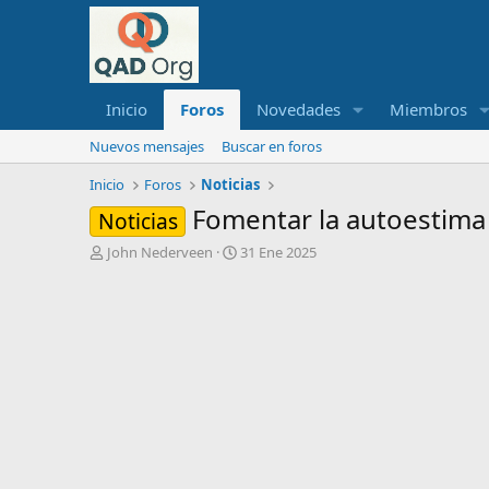
Inicio
Foros
Novedades
Miembros
Nuevos mensajes
Buscar en foros
Inicio
Foros
Noticias
Fomentar la autoestima 
Noticias
I
F
John Nederveen
31 Ene 2025
n
e
i
c
c
h
i
a
a
d
d
e
o
i
r
n
d
i
e
c
l
i
t
o