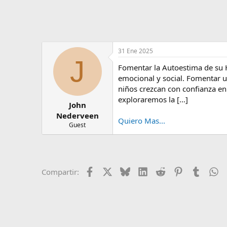
e
m
a
31 Ene 2025
J
Fomentar la Autoestima de su H
emocional y social. Fomentar 
niños crezcan con confianza en 
exploraremos la […]
John
Nederveen
Quiero Mas...
Guest
Facebook
X
Bluesky
LinkedIn
Reddit
Pinterest
Tumblr
W
Compartir: