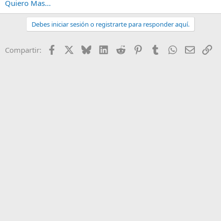
Quiero Mas...
Debes iniciar sesión o registrarte para responder aquí.
Facebook
X
Bluesky
LinkedIn
Reddit
Pinterest
Tumblr
WhatsApp
Email
En
Compartir: