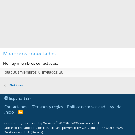
Miembros conectados
No hay miembros conectados.
Total: 30 (miembros: 0, invitados: 30)
Noticias
Español (ES)
Contáctanos
Términos y reglas
Política de privacidad
Ayuda
Inicio
R
S
S
®
Community platform by XenForo
© 2010-2026 XenForo Ltd.
Some of the add-ons on this site are powered by
XenConcept™
©2017-2026
XenConcept Ltd. (
Details
)